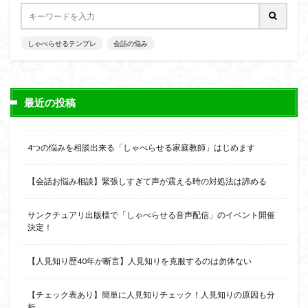
会話の演出力
会話の本音話法
会話の悩み
会話の変換力
会話の割り切り力
プライベート
しゃべらせるテンプレ
会話が続かない
会話の悩み
会話
仕事
人見知り
予想外の返答
一方的
モチベーション
メラビアンの法則
プロフィール
高める
最近の投稿
検索
4つの悩みを相談出来る「しゃべらせる家庭教師」はじめます
【会話お悩み相談】緊張しすぎて声が震える時の対処法は諦める
サンクチュアリ出版様で「しゃべらせる音声配信」のイベント開催
決定！
【人見知り歴40年が断言】人見知りを克服するのは勿体ない
【チェック表あり】簡単に人見知りチェック！人見知りの原因も分
析