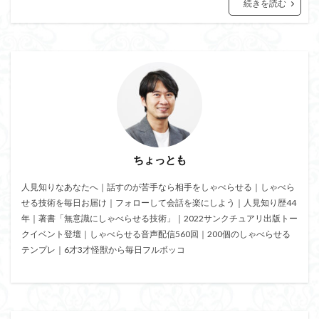
相手が話すタイプ
相手が話さないタイプ
盲点
続きを読む
盛り上がる
特殊能力
無意識にしゃべらせる技術
無意識にしゃべらせたい相談会
会話迷子
会話結論法
おもしろ緩急話法
コツ
デザイン力
チェック
スキル
ザイアンスの法則
サービスエリア確認法
サンクチュアリ出版
コミュニティ
コミュニケーション
カムバックキーワード法
ちょっとも
パイセン質問法
オンライン会議
イベント
人見知りなあなたへ｜話すのが苦手なら相手をしゃべらせる｜しゃべら
みんな
しゃべりたくなる
しゃべらせる研究室
せる技術を毎日お届け｜フォローして会話を楽にしよう｜人見知り歴44
しゃべらせる技術
しゃべらせる家庭教師
年｜著書「無意識にしゃべらせる技術」｜2022サンクチュアリ出版トー
クイベント登壇｜しゃべらせる音声配信560回｜200個のしゃべらせる
しゃべらせるラジオ
しゃべらせるテンプレ
テンプレ｜6才3才怪獣から毎日フルボッコ
トレーニング
ブーストテクニック
会話相談
会話の声色
会話引き出し力
会話ツール
会話ストーリー法
会話の空気感
会話の目線