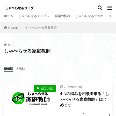
しゃべらせるテンプレ
会話の悩み
ホーム
しゃべらせるテンプレ
会話の悩み
しゃべらせるラジオ
プロ
カテゴリー
HOME
しゃべらせる家庭教師
タグ
TAG
しゃべらせる家庭教師
Twitter
向上
方法
新著
意外
情報凝縮
悩み
強み
好意の返報性
女性
新着順
人気順
名刺交換
油断
名刺
原因
危険
劇的に変わる
初対面
共通の話題
伝達効果
伝え方
会話量
書籍
演出
会話術
2022年9月8日
会話の悩み
4つの悩みを相談出来る「し
着地点
頷き
音声配信
返報性の法則
ゃべらせる家庭教師」はじ
質問
覚えてもらう
苦手
芸人
組み込む
めます
相槌
無口
相手を喜ばせる
相手への興味