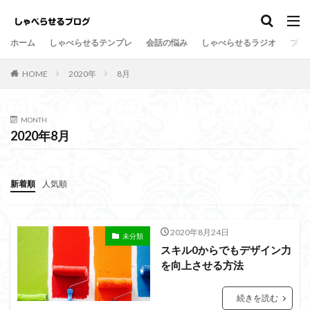
しゃべらせるテンプレ
会話の悩み
ホーム
しゃべらせるテンプレ
会話の悩み
しゃべらせるラジオ
プロ
カテゴリー
HOME
2020年
8月
タグ
MONTH
2020年8月
Twitter
向上
方法
新著
意外
情報凝縮
悩み
強み
好意の返報性
女性
新着順
人気順
名刺交換
油断
名刺
原因
危険
劇的に変わる
初対面
共通の話題
伝達効果
伝え方
会話量
書籍
演出
会話術
2020年8月24日
未分類
スキル0からでもデザイン力
着地点
頷き
音声配信
返報性の法則
を向上させる方法
質問
覚えてもらう
苦手
芸人
組み込む
相槌
無口
相手を喜ばせる
相手への興味
続きを読む