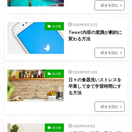
会話の演出力
会話の本音話法
会話の悩み
続きを読む
会話の変換力
会話の割り切り力
プライベート
会話が続かない
会話
仕事
人見知り
2020年8月12日
未分類
予想外の返答
一方的
モチベーション
Tweet内容の意識が劇的に
メラビアンの法則
プロフィール
高める
変わる方法
検索
続きを読む
2020年8月10日
未分類
日々の食器洗いストレスを
卒業して全て学習時間にす
る方法
続きを読む
2020年8月8日
未分類