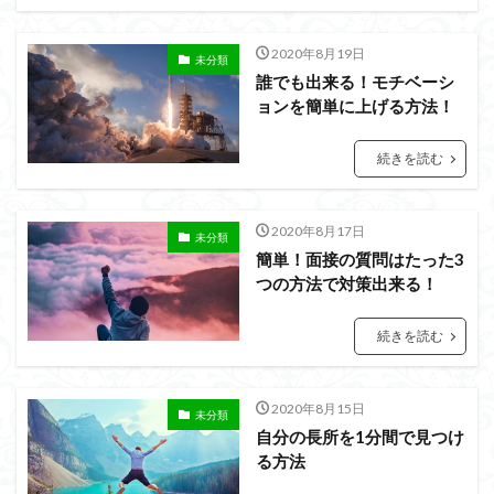
相手が話すタイプ
相手が話さないタイプ
盲点
盛り上がる
特殊能力
無意識にしゃべらせる技術
2020年8月19日
未分類
無意識にしゃべらせたい相談会
会話迷子
誰でも出来る！モチベーシ
会話結論法
おもしろ緩急話法
コツ
ョンを簡単に上げる方法！
デザイン力
チェック
スキル
続きを読む
ザイアンスの法則
サービスエリア確認法
サンクチュアリ出版
コミュニティ
2020年8月17日
コミュニケーション
カムバックキーワード法
未分類
簡単！面接の質問はたった3
パイセン質問法
オンライン会議
イベント
つの方法で対策出来る！
みんな
しゃべりたくなる
しゃべらせる研究室
しゃべらせる技術
しゃべらせる家庭教師
続きを読む
しゃべらせるラジオ
しゃべらせるテンプレ
トレーニング
ブーストテクニック
会話相談
2020年8月15日
未分類
会話の声色
会話引き出し力
会話ツール
自分の長所を1分間で見つけ
る方法
会話ストーリー法
会話の空気感
会話の目線