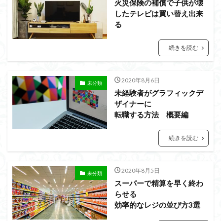
火災保険の補償で子供が壊
したテレビは買い替え出来
る
続きを読む
2020年8月6日
未分類
未経験者がグラフィックデ
ザイナーに
転職する方法 概要編
続きを読む
2020年8月5日
未分類
スーパーで精算を早く終わ
らせる
効率的なレジの並び方3選