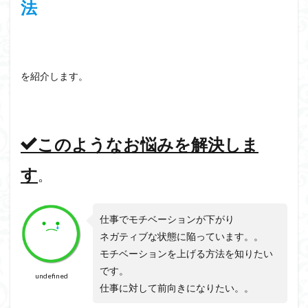
法
会話の演出力
会話の本音話法
会話の悩み
会話の変換力
会話の割り切り力
プライベート
会話が続かない
会話
仕事
人見知り
予想外の返答
一方的
モチベーション
を紹介します。
メラビアンの法則
プロフィール
高める
検索
このようなお悩みを解決しま
す
。
仕事でモチベーションが下がり
ネガティブな状態に陥っています。。
モチベーションを上げる方法を知りたい
です。
undefined
仕事に対して前向きになりたい。。