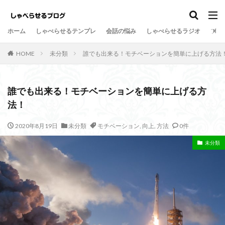
しゃべらせるテンプレ
会話の悩み
ホーム
しゃべらせるテンプレ
会話の悩み
しゃべらせるラジオ
プロ
カテゴリー
HOME
未分類
誰でも出来る！モチベーションを簡単に上げる方法
タグ
誰でも出来る！モチベーションを簡単に上げる方
法！
Twitter
向上
方法
新著
意外
情報凝縮
悩み
強み
好意の返報性
女性
2020年8月19日
未分類
モチベーション
,
向上
,
方法
0件
名刺交換
油断
名刺
原因
危険
未分類
劇的に変わる
初対面
共通の話題
伝達効果
伝え方
会話量
書籍
演出
会話術
着地点
頷き
音声配信
返報性の法則
質問
覚えてもらう
苦手
芸人
組み込む
相槌
無口
相手を喜ばせる
相手への興味