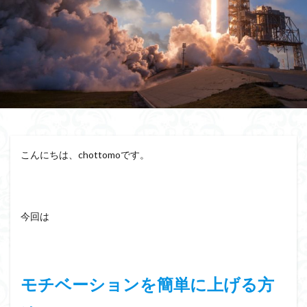
相手が話すタイプ
相手が話さないタイプ
盲点
盛り上がる
特殊能力
無意識にしゃべらせる技術
無意識にしゃべらせたい相談会
会話迷子
会話結論法
おもしろ緩急話法
コツ
デザイン力
チェック
スキル
ザイアンスの法則
サービスエリア確認法
サンクチュアリ出版
コミュニティ
コミュニケーション
カムバックキーワード法
こんにちは、chottomoです。
パイセン質問法
オンライン会議
イベント
みんな
しゃべりたくなる
しゃべらせる研究室
しゃべらせる技術
しゃべらせる家庭教師
今回は
しゃべらせるラジオ
しゃべらせるテンプレ
トレーニング
ブーストテクニック
会話相談
会話の声色
会話引き出し力
会話ツール
モチベーションを簡単に上げる方
会話ストーリー法
会話の空気感
会話の目線