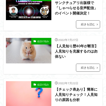
会話の演出力
会話の本音話法
会話の悩み
サンクチュアリ出版様で
「しゃべらせる音声配信」
会話の変換力
会話の割り切り力
プライベート
のイベント開催決定！
会話が続かない
会話
仕事
人見知り
予想外の返答
一方的
モチベーション
続きを読む
メラビアンの法則
プロフィール
高める
2022年7月27日
会話の悩み
検索
【人見知り歴40年が断言】
人見知りを克服するのは勿
体ない
続きを読む
2022年7月22日
会話の悩み
【チェック表あり】簡単に
人見知りチェック！人見知
りの原因も分析