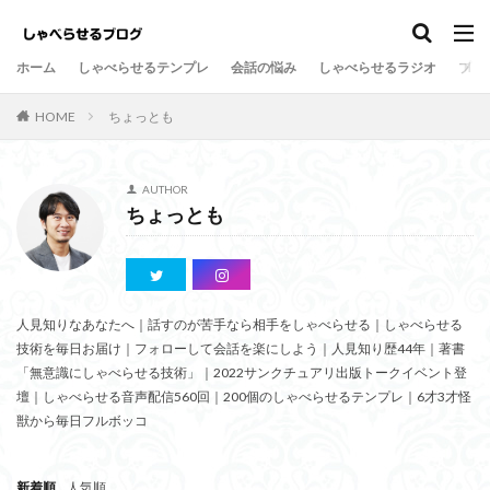
しゃべらせるテンプレ
会話の悩み
ホーム
しゃべらせるテンプレ
会話の悩み
しゃべらせるラジオ
プロ
カテゴリー
HOME
ちょっとも
タグ
AUTHOR
ちょっとも
Twitter
向上
方法
新著
意外
情報凝縮
悩み
強み
好意の返報性
女性
名刺交換
油断
名刺
原因
危険
人見知りなあなたへ｜話すのが苦手なら相手をしゃべらせる｜しゃべらせる
劇的に変わる
初対面
共通の話題
伝達効果
技術を毎日お届け｜フォローして会話を楽にしよう｜人見知り歴44年｜著書
伝え方
会話量
書籍
演出
会話術
「無意識にしゃべらせる技術」｜2022サンクチュアリ出版トークイベント登
着地点
頷き
音声配信
返報性の法則
壇｜しゃべらせる音声配信560回｜200個のしゃべらせるテンプレ｜6才3才怪
獣から毎日フルボッコ
質問
覚えてもらう
苦手
芸人
組み込む
相槌
無口
相手を喜ばせる
相手への興味
新着順
人気順