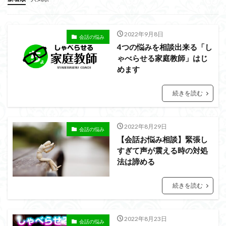
相手が話すタイプ
相手が話さないタイプ
盲点
盛り上がる
特殊能力
無意識にしゃべらせる技術
無意識にしゃべらせたい相談会
会話迷子
2022年9月8日
会話の悩み
4つの悩みを相談出来る「し
会話結論法
おもしろ緩急話法
コツ
ゃべらせる家庭教師」はじ
デザイン力
チェック
スキル
めます
ザイアンスの法則
サービスエリア確認法
サンクチュアリ出版
コミュニティ
続きを読む
コミュニケーション
カムバックキーワード法
パイセン質問法
オンライン会議
イベント
2022年8月29日
会話の悩み
みんな
しゃべりたくなる
しゃべらせる研究室
【会話お悩み相談】緊張し
すぎて声が震える時の対処
しゃべらせる技術
しゃべらせる家庭教師
法は諦める
しゃべらせるラジオ
しゃべらせるテンプレ
トレーニング
ブーストテクニック
会話相談
続きを読む
会話の声色
会話引き出し力
会話ツール
会話ストーリー法
会話の空気感
会話の目線
2022年8月23日
会話の悩み