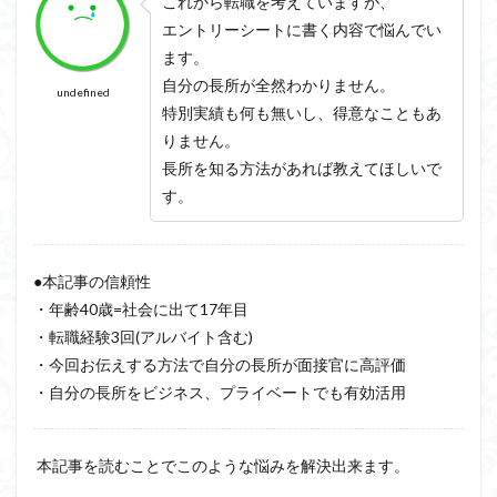
これから転職を考えていますが、
会話の演出力
会話の本音話法
会話の悩み
エントリーシートに書く内容で悩んでい
会話の変換力
会話の割り切り力
プライベート
ます。
会話が続かない
会話
仕事
人見知り
自分の長所が全然わかりません。
undefined
予想外の返答
一方的
モチベーション
特別実績も何も無いし、得意なこともあ
メラビアンの法則
プロフィール
高める
りません。
長所を知る方法があれば教えてほしいで
す。
検索
●本記事の信頼性
・年齢40歳=社会に出て17年目
・転職経験3回(アルバイト含む)
・今回お伝えする方法で自分の長所が面接官に高評価
・自分の長所をビジネス、プライベートでも有効活用
本記事を読むことでこのような悩みを解決出来ます。