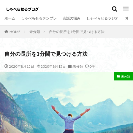
しゃべらせるテンプレ
会話の悩み
ホーム
しゃべらせるテンプレ
会話の悩み
しゃべらせるラジオ
プロ
カテゴリー
HOME
未分類
自分の長所を1分間で見つける方法
タグ
自分の長所を1分間で見つける方法
Twitter
向上
方法
新著
意外
2020年8月15日
2020年8月15日
未分類
0件
情報凝縮
悩み
強み
好意の返報性
女性
未分類
名刺交換
油断
名刺
原因
危険
劇的に変わる
初対面
共通の話題
伝達効果
伝え方
会話量
書籍
演出
会話術
着地点
頷き
音声配信
返報性の法則
質問
覚えてもらう
苦手
芸人
組み込む
相槌
無口
相手を喜ばせる
相手への興味