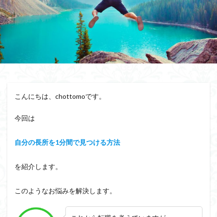
相手が話すタイプ
相手が話さないタイプ
盲点
盛り上がる
特殊能力
無意識にしゃべらせる技術
無意識にしゃべらせたい相談会
会話迷子
会話結論法
おもしろ緩急話法
コツ
デザイン力
チェック
スキル
ザイアンスの法則
サービスエリア確認法
サンクチュアリ出版
コミュニティ
こんにちは、chottomoです。
コミュニケーション
カムバックキーワード法
今回は
パイセン質問法
オンライン会議
イベント
みんな
しゃべりたくなる
しゃべらせる研究室
自分の長所を1分間で見つける方法
しゃべらせる技術
しゃべらせる家庭教師
しゃべらせるラジオ
しゃべらせるテンプレ
を紹介します。
トレーニング
ブーストテクニック
会話相談
このようなお悩みを解決します。
会話の声色
会話引き出し力
会話ツール
会話ストーリー法
会話の空気感
会話の目線