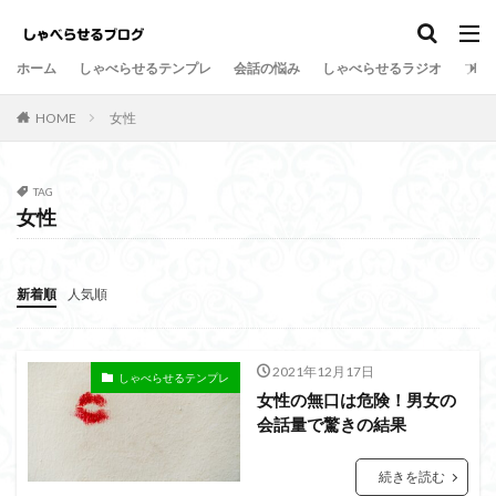
しゃべらせるテンプレ
会話の悩み
ホーム
しゃべらせるテンプレ
会話の悩み
しゃべらせるラジオ
プロ
カテゴリー
HOME
女性
タグ
TAG
女性
Twitter
向上
方法
新著
意外
情報凝縮
悩み
強み
好意の返報性
女性
新着順
人気順
名刺交換
油断
名刺
原因
危険
劇的に変わる
初対面
共通の話題
伝達効果
伝え方
会話量
書籍
演出
会話術
2021年12月17日
しゃべらせるテンプレ
女性の無口は危険！男女の
着地点
頷き
音声配信
返報性の法則
会話量で驚きの結果
質問
覚えてもらう
苦手
芸人
組み込む
相槌
無口
相手を喜ばせる
相手への興味
続きを読む