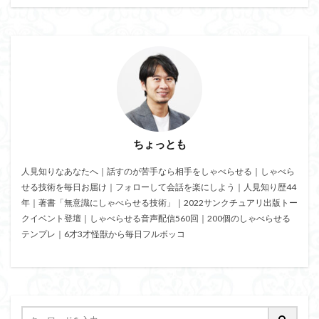
相手が話すタイプ
相手が話さないタイプ
盲点
盛り上がる
特殊能力
無意識にしゃべらせる技術
無意識にしゃべらせたい相談会
会話迷子
会話結論法
おもしろ緩急話法
コツ
デザイン力
チェック
スキル
ザイアンスの法則
サービスエリア確認法
サンクチュアリ出版
コミュニティ
ちょっとも
コミュニケーション
カムバックキーワード法
人見知りなあなたへ｜話すのが苦手なら相手をしゃべらせる｜しゃべら
パイセン質問法
オンライン会議
イベント
せる技術を毎日お届け｜フォローして会話を楽にしよう｜人見知り歴44
みんな
しゃべりたくなる
しゃべらせる研究室
年｜著書「無意識にしゃべらせる技術」｜2022サンクチュアリ出版トー
しゃべらせる技術
しゃべらせる家庭教師
クイベント登壇｜しゃべらせる音声配信560回｜200個のしゃべらせる
テンプレ｜6才3才怪獣から毎日フルボッコ
しゃべらせるラジオ
しゃべらせるテンプレ
トレーニング
ブーストテクニック
会話相談
会話の声色
会話引き出し力
会話ツール
会話ストーリー法
会話の空気感
会話の目線