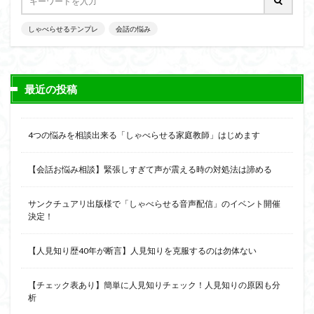
会話の演出力
会話の本音話法
会話の悩み
会話の変換力
会話の割り切り力
プライベート
しゃべらせるテンプレ
会話の悩み
会話が続かない
会話
仕事
人見知り
予想外の返答
一方的
モチベーション
メラビアンの法則
プロフィール
高める
最近の投稿
検索
4つの悩みを相談出来る「しゃべらせる家庭教師」はじめます
【会話お悩み相談】緊張しすぎて声が震える時の対処法は諦める
サンクチュアリ出版様で「しゃべらせる音声配信」のイベント開催
決定！
【人見知り歴40年が断言】人見知りを克服するのは勿体ない
【チェック表あり】簡単に人見知りチェック！人見知りの原因も分
析