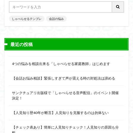
会話の演出力
会話の本音話法
会話の悩み
会話の変換力
会話の割り切り力
プライベート
しゃべらせるテンプレ
会話が続かない
会話の悩み
会話
仕事
人見知り
予想外の返答
一方的
モチベーション
メラビアンの法則
プロフィール
高める
最近の投稿
検索
4つの悩みを相談出来る「しゃべらせる家庭教師」はじめます
【会話お悩み相談】緊張しすぎて声が震える時の対処法は諦める
サンクチュアリ出版様で「しゃべらせる音声配信」のイベント開催
決定！
【人見知り歴40年が断言】人見知りを克服するのは勿体ない
【チェック表あり】簡単に人見知りチェック！人見知りの原因も分
析