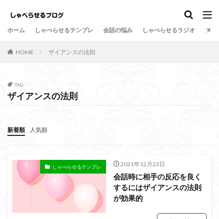
しゃべらせるテンプレ
会話の悩み
ホーム
しゃべらせるテンプレ
会話の悩み
しゃべらせるラジオ
プロ
カテゴリー
HOME
ザイアンスの法則
タグ
TAG
ザイアンスの法則
Twitter
向上
方法
新著
意外
情報凝縮
悩み
強み
好意の返報性
女性
新着順
人気順
名刺交換
油断
名刺
原因
危険
劇的に変わる
初対面
共通の話題
伝達効果
伝え方
会話量
書籍
演出
会話術
2021年12月23日
しゃべらせるテンプレ
会話時に相手の反応を良く
着地点
頷き
音声配信
返報性の法則
するにはザイアンスの法則
質問
覚えてもらう
苦手
芸人
組み込む
が効果的
相槌
無口
相手を喜ばせる
相手への興味