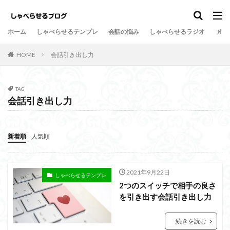
しゃべらせるテンプレ
会話の悩み
ホーム
しゃべらせるテンプレ
会話の悩み
しゃべらせるラジオ
プロ
カテゴリー
HOME
会話引き出し力
タグ
TAG
会話引き出し力
Twitter
向上
方法
新著
意外
情報凝縮
悩み
強み
好意の返報性
女性
新着順
人気順
名刺交換
油断
名刺
原因
危険
劇的に変わる
初対面
共通の話題
伝達効果
伝え方
会話量
書籍
演出
会話術
2021年9月22日
しゃべらせるテンプレ
2つのスイッチで相手の良さ
着地点
頷き
音声配信
返報性の法則
を引き出す会話引き出し力
質問
覚えてもらう
苦手
芸人
組み込む
相槌
無口
相手を喜ばせる
相手への興味
続きを読む