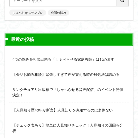
会話の演出力
会話の本音話法
会話の悩み
会話の変換力
会話の割り切り力
プライベート
しゃべらせるテンプレ
会話の悩み
会話が続かない
会話
仕事
人見知り
予想外の返答
一方的
モチベーション
メラビアンの法則
プロフィール
高める
最近の投稿
検索
4つの悩みを相談出来る「しゃべらせる家庭教師」はじめます
【会話お悩み相談】緊張しすぎて声が震える時の対処法は諦める
サンクチュアリ出版様で「しゃべらせる音声配信」のイベント開催
決定！
【人見知り歴40年が断言】人見知りを克服するのは勿体ない
【チェック表あり】簡単に人見知りチェック！人見知りの原因も分
析