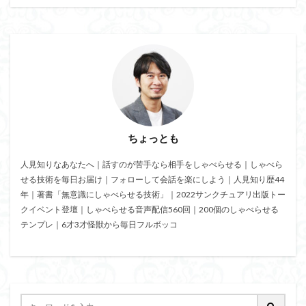
相手が話すタイプ
相手が話さないタイプ
盲点
盛り上がる
特殊能力
無意識にしゃべらせる技術
無意識にしゃべらせたい相談会
会話迷子
会話結論法
おもしろ緩急話法
コツ
デザイン力
チェック
スキル
ザイアンスの法則
サービスエリア確認法
サンクチュアリ出版
コミュニティ
ちょっとも
コミュニケーション
カムバックキーワード法
人見知りなあなたへ｜話すのが苦手なら相手をしゃべらせる｜しゃべら
パイセン質問法
オンライン会議
イベント
せる技術を毎日お届け｜フォローして会話を楽にしよう｜人見知り歴44
みんな
しゃべりたくなる
しゃべらせる研究室
年｜著書「無意識にしゃべらせる技術」｜2022サンクチュアリ出版トー
しゃべらせる技術
しゃべらせる家庭教師
クイベント登壇｜しゃべらせる音声配信560回｜200個のしゃべらせる
テンプレ｜6才3才怪獣から毎日フルボッコ
しゃべらせるラジオ
しゃべらせるテンプレ
トレーニング
ブーストテクニック
会話相談
会話の声色
会話引き出し力
会話ツール
会話ストーリー法
会話の空気感
会話の目線