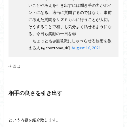
会話の演出力
会話の本音話法
会話の悩み
いことや考えを引き出すには聞き手の力がポイ
会話の変換力
会話の割り切り力
プライベート
ントになる。適当に質問するのではなく、事前
会話が続かない
会話
仕事
人見知り
に考えた質問をリズミカルに行うことが大切。
そうすることで相手も気分よく話せるようにな
予想外の返答
一方的
モチベーション
る。今日も笑顔の一日を😆
メラビアンの法則
プロフィール
高める
— ちょっとも@無意識にしゃべらせる技術を教
える人 (@chottomo_40)
August 16, 2021
検索
今回は
相手の良さを引き出す
という内容を紹介致します。