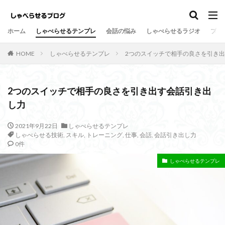
しゃべらせるテンプレ
会話の悩み
ホーム
しゃべらせるテンプレ
会話の悩み
しゃべらせるラジオ
プロ
カテゴリー
HOME
しゃべらせるテンプレ
2つのスイッチで相手の良さを引き
タグ
2つのスイッチで相手の良さを引き出す会話引き出
し力
Twitter
向上
方法
新著
意外
情報凝縮
悩み
強み
好意の返報性
女性
2021年9月22日
しゃべらせるテンプレ
しゃべらせる技術
,
スキル
,
トレーニング
,
仕事
,
会話
,
会話引き出し力
名刺交換
油断
名刺
原因
危険
0件
劇的に変わる
初対面
共通の話題
伝達効果
しゃべらせるテンプレ
伝え方
会話量
書籍
演出
会話術
着地点
頷き
音声配信
返報性の法則
質問
覚えてもらう
苦手
芸人
組み込む
相槌
無口
相手を喜ばせる
相手への興味