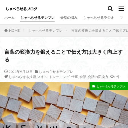
しゃべらせるテンプレ
会話の悩み
ホーム
しゃべらせるテンプレ
会話の悩み
しゃべらせるラジオ
プロ
カテゴリー
HOME
しゃべらせるテンプレ
言葉の変換力を鍛えることで伝え方
タグ
言葉の変換力を鍛えることで伝え方は大きく向上す
る
Twitter
向上
方法
新著
意外
情報凝縮
悩み
強み
好意の返報性
女性
2021年9月13日
しゃべらせるテンプレ
しゃべらせる技術
,
スキル
,
トレーニング
,
仕事
,
会話
,
会話の変換力
0件
名刺交換
油断
名刺
原因
危険
劇的に変わる
初対面
共通の話題
伝達効果
しゃべらせるテンプレ
伝え方
会話量
書籍
演出
会話術
着地点
頷き
音声配信
返報性の法則
質問
覚えてもらう
苦手
芸人
組み込む
相槌
無口
相手を喜ばせる
相手への興味