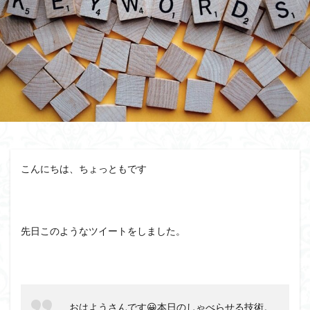
相手が話すタイプ
相手が話さないタイプ
盲点
盛り上がる
特殊能力
無意識にしゃべらせる技術
無意識にしゃべらせたい相談会
会話迷子
会話結論法
おもしろ緩急話法
コツ
デザイン力
チェック
スキル
ザイアンスの法則
サービスエリア確認法
サンクチュアリ出版
コミュニティ
コミュニケーション
カムバックキーワード法
こんにちは、ちょっともです
パイセン質問法
オンライン会議
イベント
みんな
しゃべりたくなる
しゃべらせる研究室
しゃべらせる技術
しゃべらせる家庭教師
先日このようなツイートをしました。
しゃべらせるラジオ
しゃべらせるテンプレ
トレーニング
ブーストテクニック
会話相談
会話の声色
会話引き出し力
会話ツール
会話ストーリー法
会話の空気感
会話の目線
おはようさんです😀本日のしゃべらせる技術。