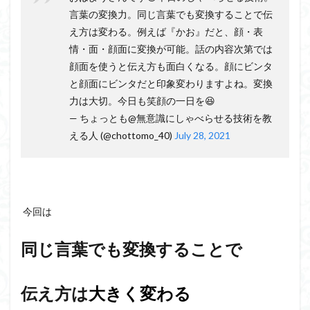
会話の演出力
会話の本音話法
会話の悩み
言葉の変換力。同じ言葉でも変換することで伝
会話の変換力
会話の割り切り力
プライベート
え方は変わる。例えば『かお』だと、顔・表
会話が続かない
会話
仕事
人見知り
情・面・顔面に変換が可能。話の内容次第では
予想外の返答
顔面を使うと伝え方も面白くなる。顔にビンタ
一方的
モチベーション
と顔面にビンタだと印象変わりますよね。変換
メラビアンの法則
プロフィール
高める
力は大切。今日も笑顔の一日を😆
— ちょっとも@無意識にしゃべらせる技術を教
検索
える人 (@chottomo_40)
July 28, 2021
今回は
同じ言葉でも変換することで
伝え方は
大きく変わる