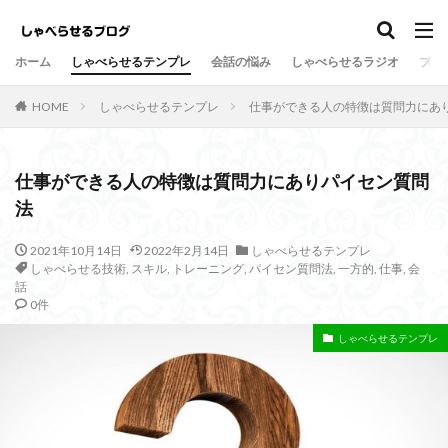
しゃべらせるテンプレ
会話の悩み
ホーム
しゃべらせるテンプレ
会話の悩み
しゃべらせるラジオ
プロ
カテゴリー
HOME
しゃべらせるテンプレ
仕事ができる人の特徴は質問力にあ
タグ
仕事ができる人の特徴は質問力にありパイセン質問
法
Twitter
向上
方法
新著
意外
情報凝縮
悩み
強み
好意の返報性
女性
2021年10月14日
2022年2月14日
しゃべらせるテンプレ
しゃべらせる技術
,
スキル
,
トレーニング
,
パイセン質問法
,
一方的
,
仕事
,
会
名刺交換
油断
名刺
原因
危険
話
劇的に変わる
初対面
共通の話題
伝達効果
0件
伝え方
会話量
書籍
演出
会話術
しゃべらせるテンプレ
着地点
頷き
音声配信
返報性の法則
質問
覚えてもらう
苦手
芸人
組み込む
相槌
無口
相手を喜ばせる
相手への興味