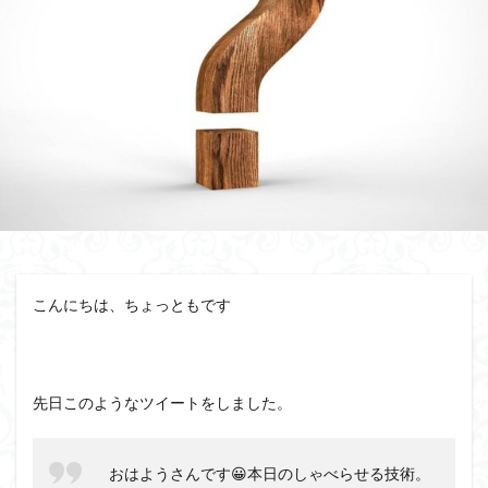
相手が話すタイプ
相手が話さないタイプ
盲点
盛り上がる
特殊能力
無意識にしゃべらせる技術
無意識にしゃべらせたい相談会
会話迷子
会話結論法
おもしろ緩急話法
コツ
デザイン力
チェック
スキル
ザイアンスの法則
サービスエリア確認法
サンクチュアリ出版
コミュニティ
コミュニケーション
カムバックキーワード法
パイセン質問法
オンライン会議
イベント
みんな
しゃべりたくなる
しゃべらせる研究室
こんにちは、ちょっともです
しゃべらせる技術
しゃべらせる家庭教師
しゃべらせるラジオ
しゃべらせるテンプレ
トレーニング
ブーストテクニック
会話相談
先日このようなツイートをしました。
会話の声色
会話引き出し力
会話ツール
会話ストーリー法
会話の空気感
会話の目線
おはようさんです😀本日のしゃべらせる技術。