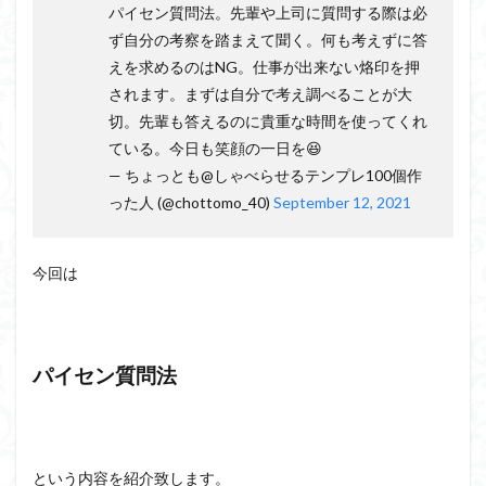
会話の演出力
会話の本音話法
会話の悩み
パイセン質問法。先輩や上司に質問する際は必
会話の変換力
会話の割り切り力
プライベート
ず自分の考察を踏まえて聞く。何も考えずに答
えを求めるのはNG。仕事が出来ない烙印を押
会話が続かない
会話
仕事
人見知り
されます。まずは自分で考え調べることが大
予想外の返答
一方的
モチベーション
切。先輩も答えるのに貴重な時間を使ってくれ
メラビアンの法則
プロフィール
高める
ている。今日も笑顔の一日を😆
— ちょっとも@しゃべらせるテンプレ100個作
検索
った人 (@chottomo_40)
September 12, 2021
今回は
パイセン質問法
という内容を紹介致します。