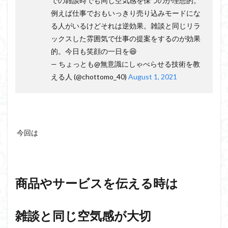
での雑談時でも同じ空気感を保つのが理想的。
会話の演出力
会話の本音話法
会話の悩み
例えば仕事でおもいっきり売り込みモードにな
会話の変換力
会話の割り切り力
プライベート
る人がいるけどそれは逆効果。雑談と同じリラ
会話が続かない
会話
仕事
人見知り
ックスした雰囲気で仕事の提案をするのが効果
予想外の返答
一方的
モチベーション
的。今日も笑顔の一日を😆
メラビアンの法則
— ちょっとも@無意識にしゃべらせる技術を教
プロフィール
高める
える人 (@chottomo_40)
August 1, 2021
検索
今回は
商品やサービスを伝える時は
雑談と同じ空気感が大切