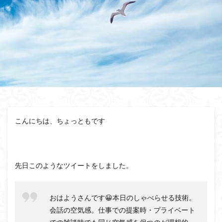
相手が話すタイプ
相手が話さないタイプ
盲点
盛り上がる
特殊能力
無意識にしゃべらせる技術
無意識にしゃべらせたい相談会
会話迷子
会話結論法
おもしろ緩急話法
コツ
デザイン力
チェック
スキル
ザイアンスの法則
サービスエリア確認法
サンクチュアリ出版
コミュニティ
コミュニケーション
カムバックキーワード法
こんにちは、ちょっともです
パイセン質問法
オンライン会議
イベント
みんな
しゃべりたくなる
しゃべらせる研究室
しゃべらせる技術
しゃべらせる家庭教師
先日このようなツイートをしました。
しゃべらせるラジオ
しゃべらせるテンプレ
トレーニング
ブーストテクニック
会話相談
会話の声色
会話引き出し力
会話ツール
おはようさんです😀本日のしゃべらせる技術。
会話ストーリー法
会話の空気感。仕事での提案時・プライベート
会話の空気感
会話の目線