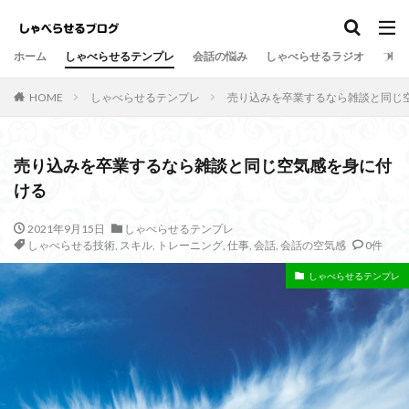
しゃべらせるテンプレ
会話の悩み
ホーム
しゃべらせるテンプレ
会話の悩み
しゃべらせるラジオ
プロ
カテゴリー
HOME
しゃべらせるテンプレ
売り込みを卒業するなら雑談と同じ
タグ
売り込みを卒業するなら雑談と同じ空気感を身に付
ける
Twitter
向上
方法
新著
意外
情報凝縮
悩み
強み
好意の返報性
女性
2021年9月15日
しゃべらせるテンプレ
しゃべらせる技術
,
スキル
,
トレーニング
,
仕事
,
会話
,
会話の空気感
0件
名刺交換
油断
名刺
原因
危険
劇的に変わる
初対面
共通の話題
伝達効果
しゃべらせるテンプレ
伝え方
会話量
書籍
演出
会話術
着地点
頷き
音声配信
返報性の法則
質問
覚えてもらう
苦手
芸人
組み込む
相槌
無口
相手を喜ばせる
相手への興味