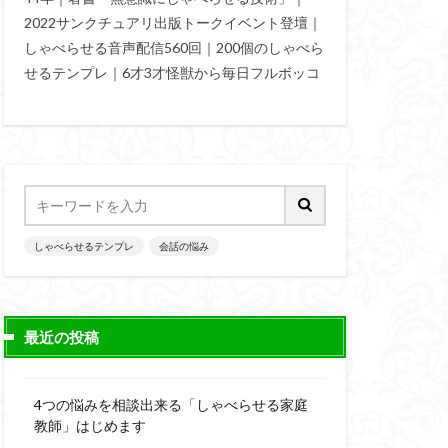
2022サンクチュアリ出版トークイベント登壇｜
パイセン質問法
しゃべらせる音声配信560回｜200個のしゃべら
しゃべらせる技術
せるテンプレ｜6才3才怪獣から毎日フルボッコ
話ストーリー法
の変換力
予想外の返答
しゃべらせるテンプレ
会話の悩み
最近の投稿
4つの悩みを相談出来る「しゃべらせる家庭
教師」はじめます