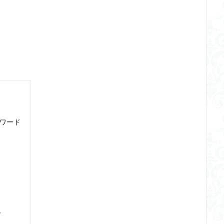
ワード
方