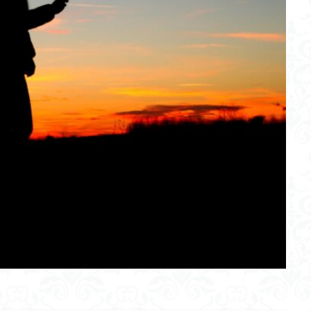
版
コミュニティ
コミュニケーション
カムバックキーワード法
イベント
みんな
しゃべりたくなる
しゃべらせる研究室
教師
しゃべらせるラジオ
しゃべらせるテンプレ
トレーニング
ク
会話相談
会話の声色
会話引き出し力
会話ツール
会
会話の目線
会話の演出力
会話の本音話法
会話の悩み
会話
プライベート
会話が続かない
会話
仕事
人見知り
ベーション
メラビアンの法則
プロフィール
高める
検索