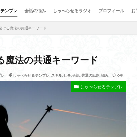
るテンプレ
会話の悩み
しゃべらせるラジオ
プロフィール
お
会話の悩み
築ける魔法の共通キーワード
る魔法の共通キーワード
プレ
しゃべらせるテンプレ
,
スキル
,
仕事
,
会話
,
共通の話題
,
悩み
0件
方法
新著
意外
情報凝縮
悩み
強み
好意の
しゃべらせるテンプレ
断
名刺
原因
危険
劇的に変わる
初対面
共通の話
量
書籍
演出
会話術
着地点
頷き
音声配信
もらう
苦手
芸人
組み込む
相槌
無口
相手を喜ば
相手が話すタイプ
相手が話さないタイプ
盲点
盛り上がる
せる技術
無意識にしゃべらせたい相談会
会話迷子
会話結論法
ン力
チェック
スキル
ザイアンスの法則
サービスエリア確認