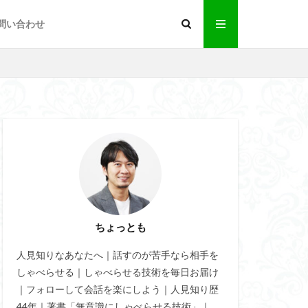
問い合わせ
返報性
女性
題
伝達効果
返報性の法則
ちょっとも
せる
人見知りなあなたへ｜話すのが苦手なら相手を
特殊能力
しゃべらせる｜しゃべらせる技術を毎日お届け
おもしろ緩急話法
｜フォローして会話を楽にしよう｜人見知り歴
法
44年｜著書「無意識にしゃべらせる技術」｜