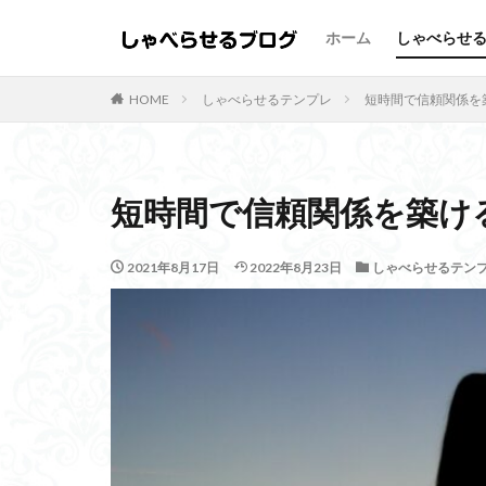
ホーム
しゃべらせ
しゃべらせるテンプレ
HOME
しゃべらせるテンプレ
短時間で信頼関係を
カテゴリー
短時間で信頼関係を築け
タグ
2021年8月17日
2022年8月23日
しゃべらせるテン
Twitter
向上
名刺交換
油
伝え方
会話
質問
覚えて
相手への興味
無意識にしゃべら
コツ
デザイ