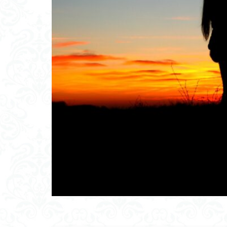
サンクチュアリ出
オンライン会議
しゃべらせる家庭
ブーストテクニッ
会話の空気感
会話の割り切り力
一方的
モチ