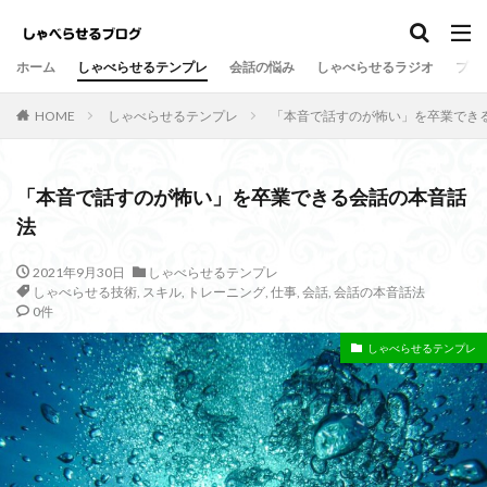
しゃべらせるテンプレ
会話の悩み
ホーム
しゃべらせるテンプレ
会話の悩み
しゃべらせるラジオ
プロ
カテゴリー
HOME
しゃべらせるテンプレ
「本音で話すのが怖い」を卒業でき
タグ
「本音で話すのが怖い」を卒業できる会話の本音話
法
Twitter
向上
方法
新著
意外
情報凝縮
悩み
強み
好意の返報性
女性
2021年9月30日
しゃべらせるテンプレ
しゃべらせる技術
,
スキル
,
トレーニング
,
仕事
,
会話
,
会話の本音話法
名刺交換
油断
名刺
原因
危険
0件
劇的に変わる
初対面
共通の話題
伝達効果
しゃべらせるテンプレ
伝え方
会話量
書籍
演出
会話術
着地点
頷き
音声配信
返報性の法則
質問
覚えてもらう
苦手
芸人
組み込む
相槌
無口
相手を喜ばせる
相手への興味