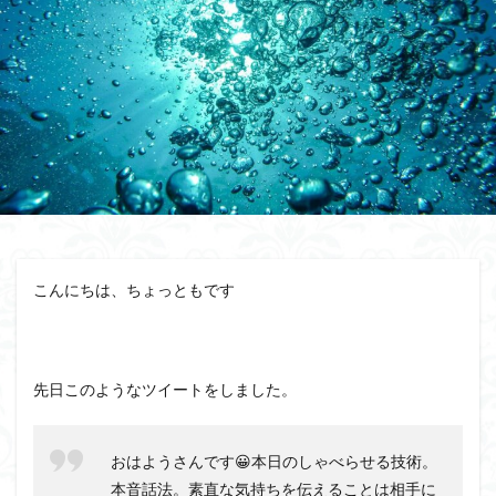
相手が話すタイプ
相手が話さないタイプ
盲点
盛り上がる
特殊能力
無意識にしゃべらせる技術
無意識にしゃべらせたい相談会
会話迷子
会話結論法
おもしろ緩急話法
コツ
デザイン力
チェック
スキル
ザイアンスの法則
サービスエリア確認法
サンクチュアリ出版
コミュニティ
コミュニケーション
カムバックキーワード法
パイセン質問法
オンライン会議
イベント
こんにちは、ちょっともです
みんな
しゃべりたくなる
しゃべらせる研究室
しゃべらせる技術
しゃべらせる家庭教師
しゃべらせるラジオ
しゃべらせるテンプレ
先日このようなツイートをしました。
トレーニング
ブーストテクニック
会話相談
会話の声色
会話引き出し力
会話ツール
おはようさんです😀本日のしゃべらせる技術。
会話ストーリー法
会話の空気感
会話の目線
本音話法。素直な気持ちを伝えることは相手に