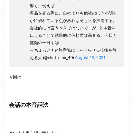
会話の演出力
会話の本音話法
会話の悩み
響く。例えば
会話の変換力
会話の割り切り力
プライベート
商品を売る際に、自社よりも他社のほうが明ら
会話が続かない
会話
仕事
人見知り
かに優れている点があればそちらを推薦する。
会社的には言うべきではないですが…と本音を
予想外の返答
一方的
モチベーション
伝えることで結果的に信頼度は高まる。今日も
メラビアンの法則
プロフィール
高める
笑顔の一日を😆
— ちょっとも@無意識にしゃべらせる技術を教
検索
える人 (@chottomo_40)
August 19, 2021
今回は
会話の本音話法
という内容を紹介致します。