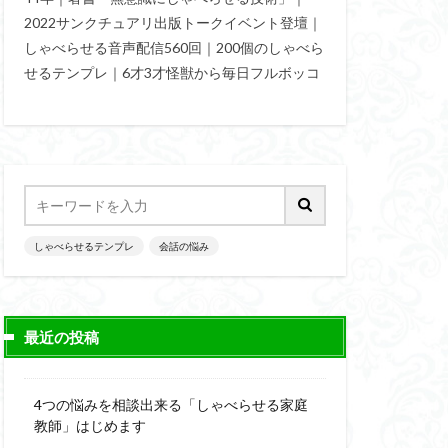
2022サンクチュアリ出版トークイベント登壇｜
パイセン質問法
しゃべらせる音声配信560回｜200個のしゃべら
しゃべらせる技術
せるテンプレ｜6才3才怪獣から毎日フルボッコ
話ストーリー法
の変換力
予想外の返答
しゃべらせるテンプレ
会話の悩み
最近の投稿
4つの悩みを相談出来る「しゃべらせる家庭
教師」はじめます