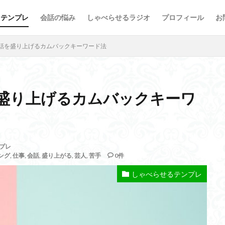
るテンプレ
会話の悩み
しゃべらせるラジオ
プロフィール
お
会話の悩み
話を盛り上げるカムバックキーワード法
盛り上げるカムバックキーワ
方法
新著
意外
情報凝縮
悩み
強み
好意の
プレ
断
名刺
原因
危険
劇的に変わる
初対面
共通の話
ング
,
仕事
,
会話
,
盛り上がる
,
芸人
,
苦手
0件
量
書籍
演出
会話術
着地点
頷き
音声配信
しゃべらせるテンプレ
もらう
苦手
芸人
組み込む
相槌
無口
相手を喜ば
相手が話すタイプ
相手が話さないタイプ
盲点
盛り上がる
せる技術
無意識にしゃべらせたい相談会
会話迷子
会話結論法
ン力
チェック
スキル
ザイアンスの法則
サービスエリア確認