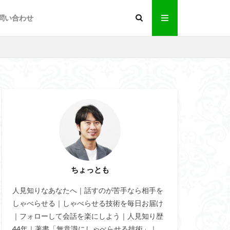
問い合わせ
返報性
女性
題
伝達効果
返報性の法則
ちょっとも
せる
人見知りなあなたへ｜話すのが苦手なら相手を
特殊能力
しゃべらせる｜しゃべらせる技術を毎日お届け
おもしろ緩急話法
｜フォローして会話を楽にしよう｜人見知り歴
法
44年｜著書「無意識にしゃべらせる技術」｜