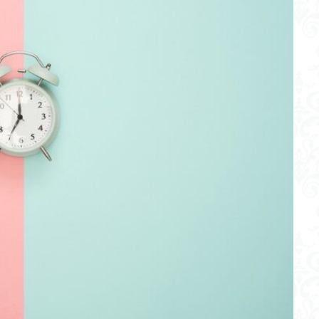
版
コミュニティ
コミュニケーション
カムバックキーワード法
イベント
みんな
しゃべりたくなる
しゃべらせる研究室
教師
しゃべらせるラジオ
しゃべらせるテンプレ
トレーニング
ク
会話相談
会話の声色
会話引き出し力
会話ツール
会
会話の目線
会話の演出力
会話の本音話法
会話の悩み
会話
プライベート
会話が続かない
会話
仕事
人見知り
ベーション
メラビアンの法則
プロフィール
高める
検索