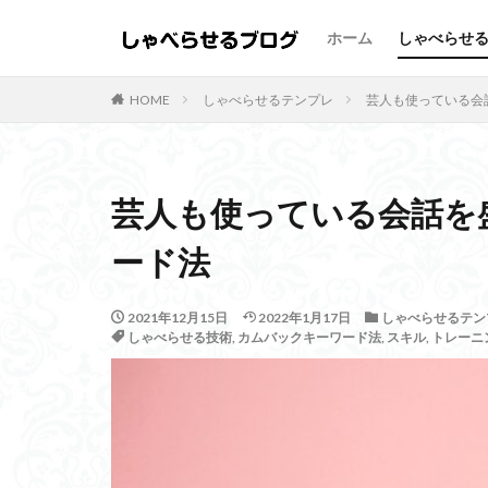
ホーム
しゃべらせ
しゃべらせるテンプレ
HOME
しゃべらせるテンプレ
芸人も使っている会
カテゴリー
芸人も使っている会話を
タグ
ード法
Twitter
向上
2021年12月15日
2022年1月17日
しゃべらせるテン
名刺交換
油
しゃべらせる技術
,
カムバックキーワード法
,
スキル
,
トレーニ
伝え方
会話
質問
覚えて
相手への興味
無意識にしゃべら
コツ
デザイ